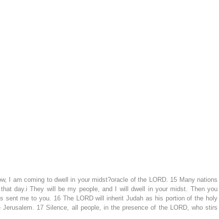
ow, I am coming to dwell in your midst?oracle of the LORD. 15 Many nations 
hat day.i They will be my people, and I will dwell in your midst. Then you 
 sent me to you. 16 The LORD will inherit Judah as his portion of the holy 
Jerusalem. 17 Silence, all people, in the presence of the LORD, who stirs 