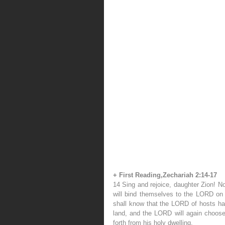
+ First Reading,Zechariah 2:14-17
14 Sing and rejoice, daughter Zion! N
will bind themselves to the LORD on t
shall know that the LORD of hosts has
land, and the LORD will again choose 
forth from his holy dwelling.