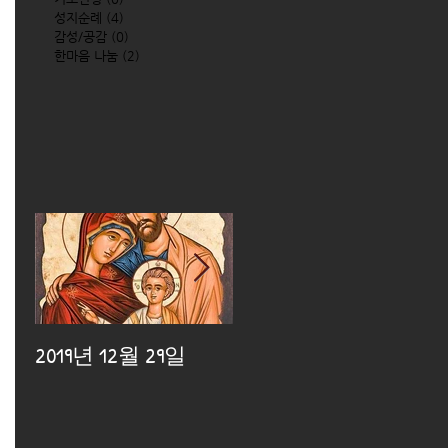
성지순례
(4)
4 posts
감성/공감
(0)
0 posts
한마음 나눔
(2)
2 posts
2019년 12월 29일
2019년 12월 25일
2