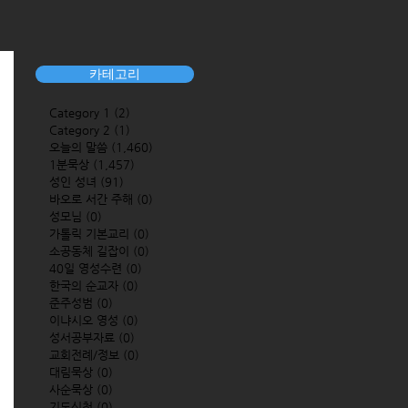
카테고리
Category 1
(2)
2 posts
Category 2
(1)
1 post
오늘의 말씀
(1,460)
1,460 posts
1분묵상
(1,457)
1,457 posts
성인 성녀
(91)
91 posts
바오로 서간 주해
(0)
0 posts
성모님
(0)
0 posts
가톨릭 기본교리
(0)
0 posts
소공동체 길잡이
(0)
0 posts
40일 영성수련
(0)
0 posts
한국의 순교자
(0)
0 posts
준주성범
(0)
0 posts
이냐시오 영성
(0)
0 posts
성서공부자료
(0)
0 posts
교회전례/정보
(0)
0 posts
대림묵상
(0)
0 posts
사순묵상
(0)
0 posts
기도신청
(0)
0 posts