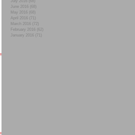
July 2016
(68)
68 posts
June 2016
(68)
68 posts
May 2016
(68)
68 posts
April 2016
(71)
71 posts
March 2016
(72)
72 posts
February 2016
(62)
62 posts
January 2016
(71)
71 posts