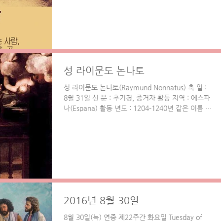
성 라이문도 논나토
성 라이문도 논나토(Raymund Nonnatus) 축 일 :
8월 31일 신 분 : 추기경, 증거자 활동 지역 : 에스파
나(Espana) 활동 년도 : 1204-1240년 같은 이름 :
...
2016년 8월 30일
8월 30일(녹) 연중 제22주간 화요일 Tuesday of