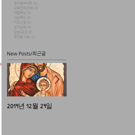
성서공부자료
(0)
0 posts
교회전례/정보
(0)
0 posts
대림묵상
(0)
0 posts
사순묵상
(0)
0 posts
기도신청
(0)
0 posts
성지순례
(4)
4 posts
감성/공감
(0)
0 posts
한마음 나눔
(2)
2 posts
New Posts/최근글
2019년 12월 29일
2019년 12월 25일
20