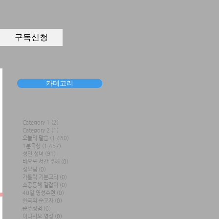
구독신청
카테고리
Category 1
(2)
2 posts
Category 2
(1)
1 post
오늘의 말씀
(1,460)
1,460 posts
1분묵상
(1,457)
1,457 posts
성인 성녀
(91)
91 posts
바오로 서간 주해
(0)
0 posts
성모님
(0)
0 posts
가톨릭 기본교리
(0)
0 posts
소공동체 길잡이
(0)
0 posts
40일 영성수련
(0)
0 posts
한국의 순교자
(0)
0 posts
준주성범
(0)
0 posts
이냐시오 영성
(0)
0 posts