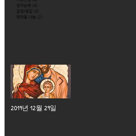
성지순례
(4)
4 posts
감성/공감
(0)
0 posts
한마음 나눔
(2)
2 posts
2019년 12월 29일
2019년 12월 25일
2