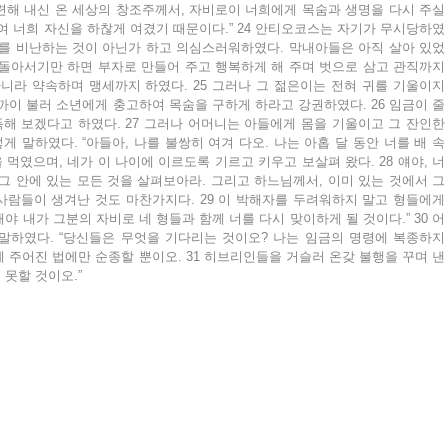
해 내신 온 세상의 창조주께서, 자비로이 너희에게 목숨과 생명을 다시 주실 
여 너희 자신을 하찮게 여겼기 때문이다.” 24 안티오코스는 자기가 무시당하였
기를 비난하는 것이 아닌가 하고 의심스러워하였다. 막내아들은 아직 살아 있었
돌아서기만 하면 부자로 만들어 주고 행복하게 해 주며 벗으로 삼고 관직까지 
니라 약속하며 맹세까지 하였다. 25 그러나 그 젊은이는 전혀 귀를 기울이지 
까이 불러 소년에게 충고하여 목숨을 구하게 하라고 강권하였다. 26 임금이 줄
 보겠다고 하였다. 27 그러나 어머니는 아들에게 몸을 기울이고 그 잔인한 
 말하였다. “아들아, 나를 불쌍히 여겨 다오. 나는 아홉 달 동안 너를 배 속
 먹였으며, 네가 이 나이에 이르도록 기르고 키우고 보살펴 왔다. 28 얘야, 너
그 안에 있는 모든 것을 살펴보아라. 그리고 하느님께서, 이미 있는 것에서 그
람들이 생겨난 것도 마찬가지다. 29 이 박해자를 두려워하지 말고 형들에게 
 내가 그분의 자비로 네 형들과 함께 너를 다시 맞이하게 될 것이다.” 30 어
말하였다. “당신들은 무엇을 기다리는 것이오? 나는 임금의 명령에 복종하지 
 주어진 법에만 순종할 뿐이오. 31 히브리인들을 거슬러 온갖 불행을 꾸며 낸 
못할 것이오.”