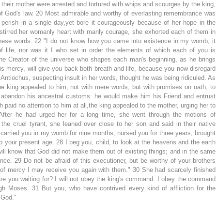
 their mother were arrested and tortured with whips and scourges by the king, 
n of God's law. 20 Most admirable and worthy of everlasting remembrance was 
erish in a single day,yet bore it courageously because of her hope in the 
at stirred her womanly heart with manly courage, she exhorted each of them in 
these words: 22 "I do not know how you came into existence in my womb; it 
 life, nor was it I who set in order the elements of which each of you is 
the Creator of the universe who shapes each man's beginning, as he brings 
his mercy, will give you back both breath and life, because you now disregard 
 Antiochus, suspecting insult in her words, thought he was being ridiculed. As 
the king appealed to him, not with mere words, but with promises on oath, to 
abandon his ancestral customs: he would make him his Friend and entrust 
 paid no attention to him at all,the king appealed to the mother, urging her to 
After he had urged her for a long time, she went through the motions of 
the cruel tyrant, she leaned over close to her son and said in their native 
carried you in my womb for nine months, nursed you for three years, brought 
your present age. 28 I beg you, child, to look at the heavens and the earth 
will know that God did not make them out of existing things; and in the same 
e. 29 Do not be afraid of this executioner, but be worthy of your brothers 
 of mercy I may receive you again with them." 30 She had scarcely finished 
e you waiting for? I will not obey the king's command. I obey the command 
gh Moses. 31 But you, who have contrived every kind of affliction for the 
 God."