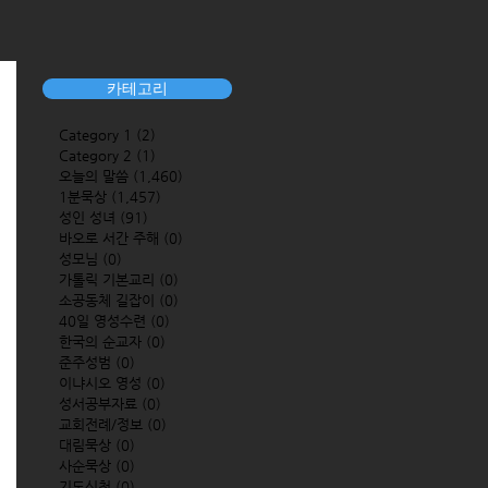
카테고리
Category 1
(2)
2 posts
Category 2
(1)
1 post
오늘의 말씀
(1,460)
1,460 posts
1분묵상
(1,457)
1,457 posts
성인 성녀
(91)
91 posts
바오로 서간 주해
(0)
0 posts
성모님
(0)
0 posts
가톨릭 기본교리
(0)
0 posts
소공동체 길잡이
(0)
0 posts
40일 영성수련
(0)
0 posts
한국의 순교자
(0)
0 posts
준주성범
(0)
0 posts
이냐시오 영성
(0)
0 posts
성서공부자료
(0)
0 posts
교회전례/정보
(0)
0 posts
대림묵상
(0)
0 posts
사순묵상
(0)
0 posts
기도신청
(0)
0 posts