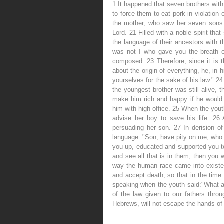
1 It happened that seven brothers with
to force them to eat pork in violatio
the mother, who saw her seven sons p
Lord. 21 Filled with a noble spirit th
the language of their ancestors with 
was not I who gave you the breath of
composed. 23 Therefore, since it is 
about the origin of everything, he, in 
yourselves for the sake of his law." 24
the youngest brother was still alive, 
make him rich and happy if he would 
him with high office. 25 When the youth
advise her boy to save his life. 26 
persuading her son. 27 In derision of 
language: "Son, have pity on me, who 
you up, educated and supported you to 
and see all that is in them; then you 
way the human race came into existenc
and accept death, so that in the time
speaking when the youth said:"What ar
of the law given to our fathers throu
Hebrews, will not escape the hands of