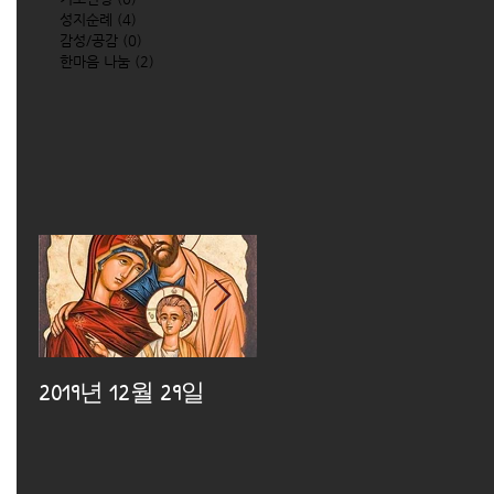
성지순례
(4)
4 posts
감성/공감
(0)
0 posts
한마음 나눔
(2)
2 posts
2019년 12월 29일
2019년 12월 25일
2