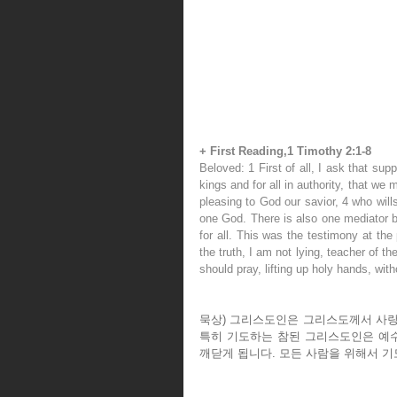
+ First Reading,1 Timothy 2:1-8
Beloved: 1 First of all, I ask that supp
kings and for all in authority, that we m
pleasing to God our savior, 4 who will
one God. There is also one mediator 
for all. This was the testimony at the
the truth, I am not lying, teacher of th
should pray, lifting up holy hands, wit
묵상) 그리스도인은 그리스도께서 사랑
특히 기도하는 참된 그리스도인은 예수
깨닫게 됩니다. 모든 사람을 위해서 