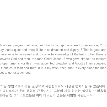
lications, prayers, petitions, and thanksgivings be offered for everyone, 2 for 
ay lead a quiet and tranquil life in all devotion and dignity. 3 This is good and 
s everyone to be saved and to come to knowledge of the truth. 5 For there is 
between God and men, the man Christ Jesus, 6 who gave himself as ransom 
 proper time. 7 For this I was appointed preacher and Apostle I am speaking 
e Gentiles in faith and truth. 8 It is my wish, then, that in every place the men 
hout anger or argument.
하는 방법으로 이웃을 진정으로 사랑함으로써 세상을 변화시킬 수 있습니다. 
 그리스도가 우리 생명의 근원이시며 그분의 사랑 없이는 살아갈 수 없음을 
기도하는 참 그리스도인들은 이미 하느님의 권능을 체험한 사람입니다.