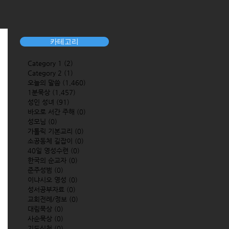
카테고리
Category 1
(2)
2 posts
Category 2
(1)
1 post
오늘의 말씀
(1,460)
1,460 posts
1분묵상
(1,457)
1,457 posts
성인 성녀
(91)
91 posts
바오로 서간 주해
(0)
0 posts
성모님
(0)
0 posts
가톨릭 기본교리
(0)
0 posts
소공동체 길잡이
(0)
0 posts
40일 영성수련
(0)
0 posts
한국의 순교자
(0)
0 posts
준주성범
(0)
0 posts
이냐시오 영성
(0)
0 posts
성서공부자료
(0)
0 posts
교회전례/정보
(0)
0 posts
대림묵상
(0)
0 posts
사순묵상
(0)
0 posts
기도신청
(0)
0 posts