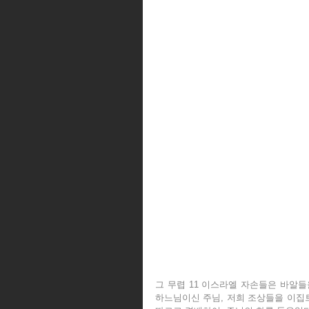
그 무렵 11 이스라엘 자손들은 바알들
하느님이신 주님, 저희 조상들을 이집트