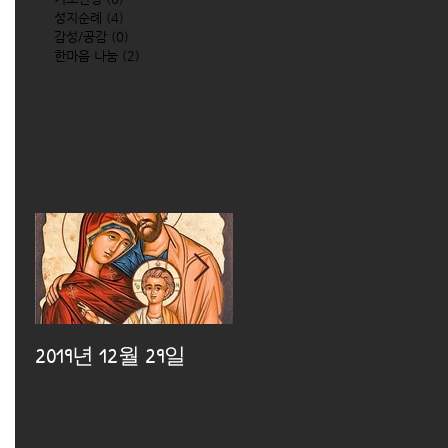
성지순례
(4)
4 posts
감성/공감
(0)
0 posts
한마음 나눔
(2)
2 posts
2019년 12월 29일
2019년 12월 25일
2