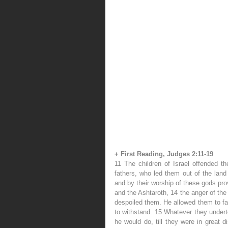
+ First Reading, Judges 2:11-19
11 The children of Israel offended 
fathers, who led them out of the land
and by their worship of these gods p
and the Ashtaroth, 14 the anger of the
despoiled them. He allowed them to fal
to withstand. 15 Whatever they undert
he would do, till they were in great 