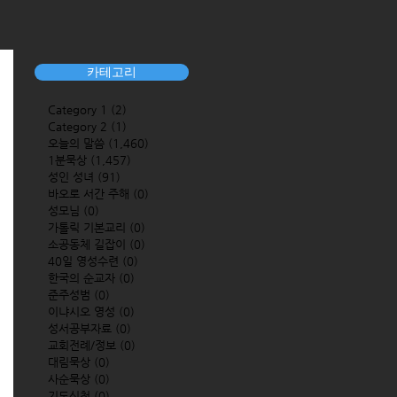
카테고리
Category 1
(2)
2 posts
Category 2
(1)
1 post
오늘의 말씀
(1,460)
1,460 posts
1분묵상
(1,457)
1,457 posts
성인 성녀
(91)
91 posts
바오로 서간 주해
(0)
0 posts
성모님
(0)
0 posts
가톨릭 기본교리
(0)
0 posts
소공동체 길잡이
(0)
0 posts
40일 영성수련
(0)
0 posts
한국의 순교자
(0)
0 posts
준주성범
(0)
0 posts
이냐시오 영성
(0)
0 posts
성서공부자료
(0)
0 posts
교회전례/정보
(0)
0 posts
대림묵상
(0)
0 posts
사순묵상
(0)
0 posts
기도신청
(0)
0 posts