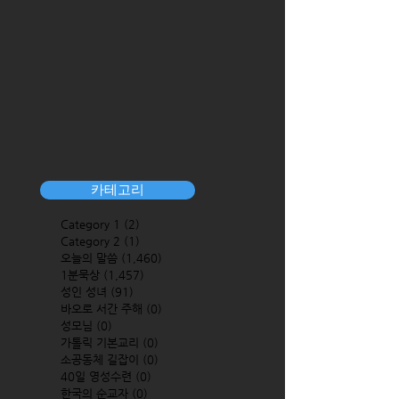
카테고리
Category 1
(2)
2 posts
Category 2
(1)
1 post
오늘의 말씀
(1,460)
1,460 posts
1분묵상
(1,457)
1,457 posts
성인 성녀
(91)
91 posts
바오로 서간 주해
(0)
0 posts
성모님
(0)
0 posts
가톨릭 기본교리
(0)
0 posts
소공동체 길잡이
(0)
0 posts
40일 영성수련
(0)
0 posts
한국의 순교자
(0)
0 posts