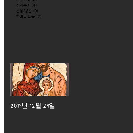
성지순례
(4)
4 posts
감성/공감
(0)
0 posts
한마음 나눔
(2)
2 posts
2019년 12월 29일
2019년 12월 25일
2