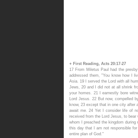
+ First Reading, Acts 20:17-27
17 From Miletus Paul had the presb
addressed them, "You know how I live
Asia. 19 I served the Lord with all hum
Jews, 20 and I did not at all shrink fr
your homes. 21 I earnestly bore witn
Lord Jesus. 22 But now, compelled by 
know, 23 except that in one city after
await me. 24 Yet I consider life of n
received from the Lord Jesus, to bear 
whom I preached the kingdom during my
this day that I am not responsible for
entire plan of God."