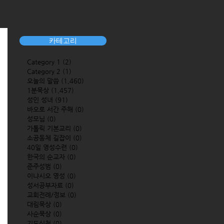
카테고리
Category 1
(2)
2 posts
Category 2
(1)
1 post
오늘의 말씀
(1,460)
1,460 posts
1분묵상
(1,457)
1,457 posts
성인 성녀
(91)
91 posts
바오로 서간 주해
(0)
0 posts
성모님
(0)
0 posts
가톨릭 기본교리
(0)
0 posts
소공동체 길잡이
(0)
0 posts
40일 영성수련
(0)
0 posts
한국의 순교자
(0)
0 posts
준주성범
(0)
0 posts
이냐시오 영성
(0)
0 posts
성서공부자료
(0)
0 posts
교회전례/정보
(0)
0 posts
대림묵상
(0)
0 posts
사순묵상
(0)
0 posts
기도신청
(0)
0 posts