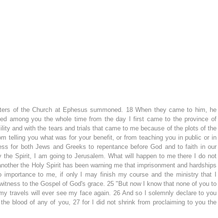
yters of the Church at Ephesus summoned. 18 When they came to him, he 
d among you the whole time from the day I first came to the province of 
ility and with the tears and trials that came to me because of the plots of the 
om telling you what was for your benefit, or from teaching you in public or in 
ess for both Jews and Greeks to repentance before God and to faith in our 
the Spirit, I am going to Jerusalem. What will happen to me there I do not 
 another the Holy Spirit has been warning me that imprisonment and hardships 
o importance to me, if only I may finish my course and the ministry that I 
witness to the Gospel of God's grace. 25 "But now I know that none of you to 
 travels will ever see my face again. 26 And so I solemnly declare to you 
 the blood of any of you, 27 for I did not shrink from proclaiming to you the 