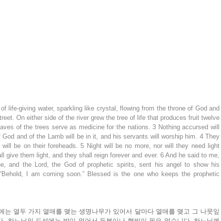
 life-giving water, sparkling like crystal, flowing from the throne of God and 
eet. On either side of the river grew the tree of life that produces fruit twelve 
ves of the trees serve as medicine for the nations. 3 Nothing accursed will 
God and of the Lamb will be in it, and his servants will worship him. 4 They 
will be on their foreheads. 5 Night will be no more, nor will they need light 
l give them light, and they shall reign forever and ever. 6 And he said to me, 
e, and the Lord, the God of prophetic spirits, sent his angel to show his 
Behold, I am coming soon.” Blessed is the one who keeps the prophetic 
에는 열두 가지 열매를 맺는 생명나무가 있어서 달마다 열매를 맺고 그 나뭇잎
다. 하느님의 도성에는 밤이 없어서 등불이나 햇빛이 필요 없습니다. 하느님께