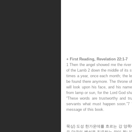
+ First Reading, Revelation 22:1-7
1 Then the angel showed me the river of
of the Lamb 2 down the middle of its str
times a year, once each month; the lea
be found there anymore. The throne of 
will look upon his face, and his name 
from lamp or sun, for the Lord God shal
“These words are trustworthy and tru
servants what must happen soon.”7 “
message of this book.
묵상) 도성 한가운데를 흐르는 강 양쪽
은 만국의 백성을 치료하는 약이 됩니