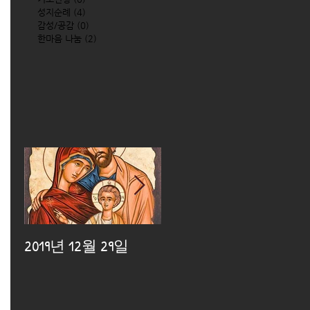
성지순례
(4)
4 posts
감성/공감
(0)
0 posts
한마음 나눔
(2)
2 posts
2019년 12월 29일
2019년 12월 25일
2