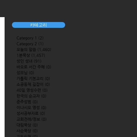
카테고리
Category 1
(2)
2 posts
Category 2
(1)
1 post
오늘의 말씀
(1,460)
1,460 posts
1분묵상
(1,457)
1,457 posts
성인 성녀
(91)
91 posts
바오로 서간 주해
(0)
0 posts
성모님
(0)
0 posts
가톨릭 기본교리
(0)
0 posts
소공동체 길잡이
(0)
0 posts
40일 영성수련
(0)
0 posts
한국의 순교자
(0)
0 posts
준주성범
(0)
0 posts
이냐시오 영성
(0)
0 posts
성서공부자료
(0)
0 posts
교회전례/정보
(0)
0 posts
대림묵상
(0)
0 posts
사순묵상
(0)
0 posts
기도신청
(0)
0 posts