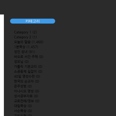
카테고리
Category 1
(2)
2 posts
Category 2
(1)
1 post
오늘의 말씀
(1,460)
1,460 posts
1분묵상
(1,457)
1,457 posts
성인 성녀
(91)
91 posts
바오로 서간 주해
(0)
0 posts
성모님
(0)
0 posts
가톨릭 기본교리
(0)
0 posts
소공동체 길잡이
(0)
0 posts
40일 영성수련
(0)
0 posts
한국의 순교자
(0)
0 posts
준주성범
(0)
0 posts
이냐시오 영성
(0)
0 posts
성서공부자료
(0)
0 posts
교회전례/정보
(0)
0 posts
대림묵상
(0)
0 posts
사순묵상
(0)
0 posts
기도신청
(0)
0 posts