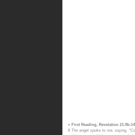
+ First Reading, Revelation 21:9b-14
9 The angel spoke to me, saying, "Com