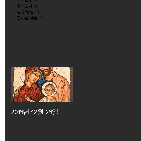
성지순례
(4)
4 posts
감성/공감
(0)
0 posts
한마음 나눔
(2)
2 posts
2019년 12월 29일
2019년 12월 25일
2