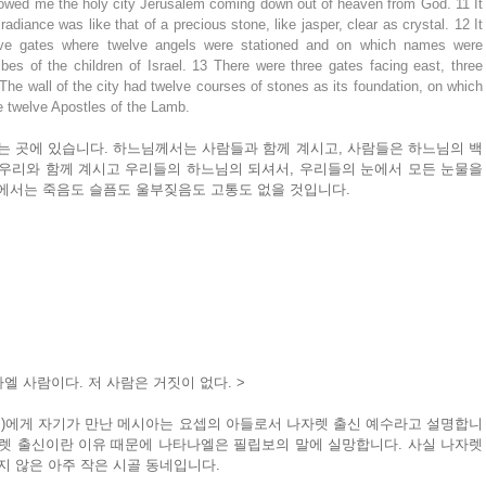
showed me the holy city Jerusalem coming down out of heaven from God. 11 It 
adiance was like that of a precious stone, like jasper, clear as crystal. 12 It 
lve gates where twelve angels were stationed and on which names were 
bes of the children of Israel. 13 There were three gates facing east, three 
The wall of the city had twelve courses of stones as its foundation, on which 
e twelve Apostles of the Lamb.
는 곳에 있습니다. 하느님께서는 사람들과 함께 계시고, 사람들은 하느님의 백
우리와 함께 계시고 우리들의 하느님의 되셔서, 우리들의 눈에서 모든 눈물을 
렘에서는 죽음도 슬픔도 울부짖음도 고통도 없을 것입니다.
엘 사람이다. 저 사람은 거짓이 없다. >
)에게 자기가 만난 메시아는 요셉의 아들로서 나자렛 출신 예수라고 설명합니
자렛 출신이란 이유 때문에 나타나엘은 필립보의 말에 실망합니다. 사실 나자렛
 않은 아주 작은 시골 동네입니다.