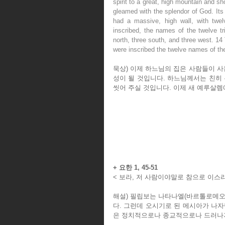
spirit to a great, high mountain and 
gleamed with the splendor of God. Its r
had a massive, high wall, with twe
inscribed, the names of the twelve tri
north, three south, and three west. 14 
were inscribed the twelve names of th
묵상) 이제 하느님의 집은 사람들이 사
성이 될 것입니다. 하느님께서는 친히 
씻어 주실 것입니다. 이제 새 예루살
+ 요한 1, 45-51
< 보라, 저 사람이야말로 참으로 이스라
해설) 필립보는 나타나엘(바르톨로메오
다. 그런데 오시기로 된 메시아가 나
은 정치적으로나 종교적으로나 드러나지