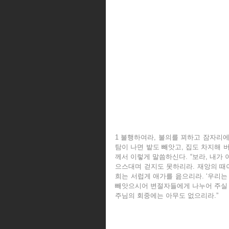
1 불행하여라, 불의를 꾀하고 잠자리에서
탐이 나면 밭도 빼앗고, 집도 차지해 버
께서 이렇게 말씀하신다. “보라, 내가 
으스대며 걷지도 못하리라. 재앙의 때이
희는 서럽게 애가를 읊으리라. ‘우리는
빼앗으시어 변절자들에게 나누어 주실 수
주님의 회중에는 아무도 없으리라.”