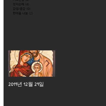
성지순례
(4)
4 posts
감성/공감
(0)
0 posts
한마음 나눔
(2)
2 posts
2019년 12월 29일
2019년 12월 25일
2