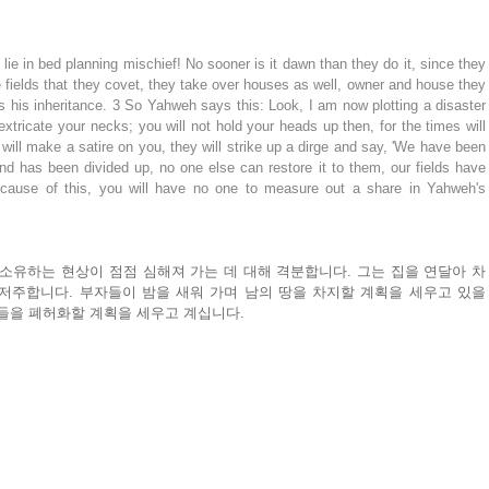
 lie in bed planning mischief! No sooner is it dawn than they do it, since they 
 fields that they covet, they take over houses as well, owner and house they 
s his inheritance. 3 So Yahweh says this: Look, I am now plotting a disaster 
extricate your necks; you will not hold your heads up then, for the times will 
will make a satire on you, they will strike up a dirge and say, 'We have been 
nd has been divided up, no one else can restore it to them, our fields have 
ecause of this, you will have no one to measure out a share in Yahweh's 
소유하는 현상이 점점 심해져 가는 데 대해 격분합니다. 그는 집을 연달아 차
저주합니다. 부자들이 밤을 새워 가며 남의 땅을 차지할 계획을 세우고 있을 
땅들을 폐허화할 계획을 세우고 계십니다.