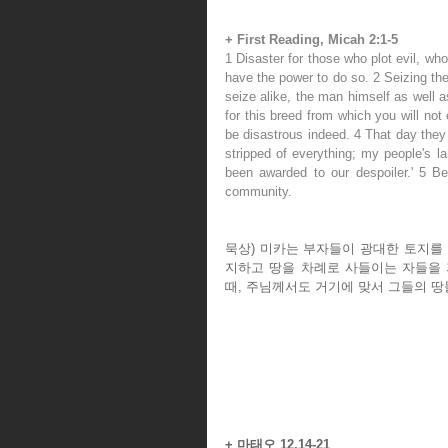
+ First Reading, Micah 2:1-5 
1 Disaster for those who plot evil, who
have the power to do so. 2 Seizing the
seize alike, the man himself as well a
for this breed from which you will not 
be disastrous indeed. 4 That day they 
stripped of everything; my people's la
been awarded to our despoiler.' 5 B
community.
묵상) 미카는 부자들이 광대한 토지를 
지하고 땅을 차례로 사들이는 자들을 
때, 주님께서도 거기에 맞서 그들의 
+ 마태오 12,14-21