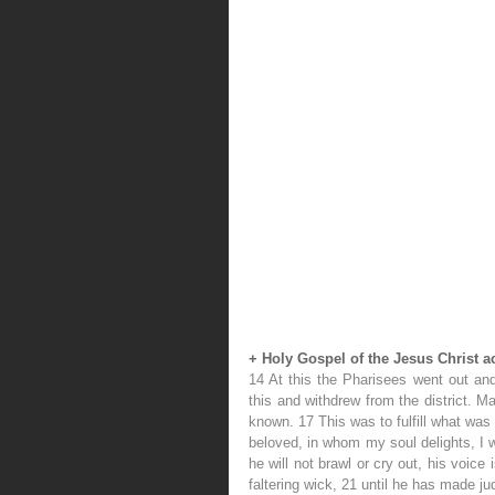
+ Holy Gospel of the Jesus Christ a
14 At this the Pharisees went out an
this and withdrew from the district. 
known. 17 This was to fulfill what wa
beloved, in whom my soul delights, I w
he will not brawl or cry out, his voice 
faltering wick, 21 until he has made ju