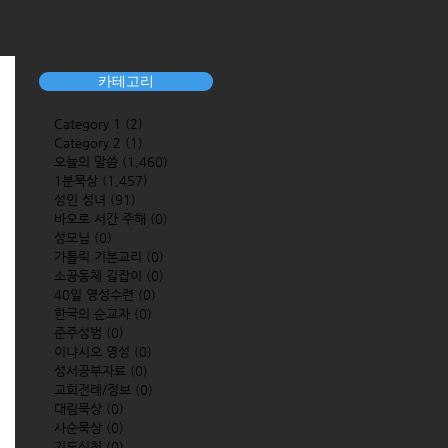
카테고리
Category 1
(2)
2 posts
Category 2
(1)
1 post
오늘의 말씀
(1,460)
1,460 posts
1분묵상
(1,457)
1,457 posts
성인 성녀
(91)
91 posts
바오로 서간 주해
(0)
0 posts
성모님
(0)
0 posts
가톨릭 기본교리
(0)
0 posts
소공동체 길잡이
(0)
0 posts
40일 영성수련
(0)
0 posts
한국의 순교자
(0)
0 posts
준주성범
(0)
0 posts
이냐시오 영성
(0)
0 posts
성서공부자료
(0)
0 posts
교회전례/정보
(0)
0 posts
대림묵상
(0)
0 posts
사순묵상
(0)
0 posts
기도신청
(0)
0 posts