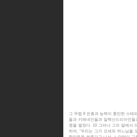
그 무렵 8 은총과 능력이 충만한 스테
들과 키레네인들과 알렉산드리아인들과
쟁을 벌였다. 10 그러나 그의 말에서
하여, “우리는 그가 모세와 하느님을 모
학자들을 부추기고 나서, 느닷없이 그를