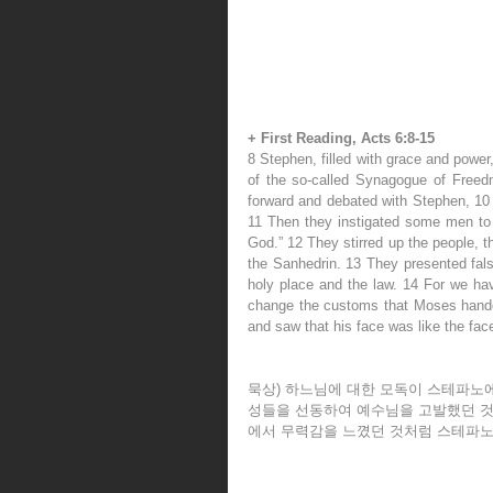
+ First Reading, Acts 6:8-15
8 Stephen, filled with grace and powe
of the so-called Synagogue of Freedm
forward and debated with Stephen, 10 
11 Then they instigated some men to
God.” 12 They stirred up the people, t
the Sanhedrin. 13 They presented fals
holy place and the law. 14 For we hav
change the customs that Moses handed 
and saw that his face was like the fac
묵상) 하느님에 대한 모독이 스테파노
성들을 선동하여 예수님을 고발했던 것
에서 무력감을 느꼈던 것처럼 스테파노