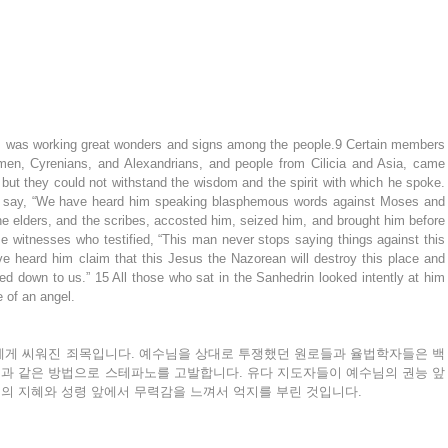
r, was working great wonders and signs among the people.9 Certain members 
en, Cyrenians, and Alexandrians, and people from Cilicia and Asia, came 
but they could not withstand the wisdom and the spirit with which he spoke. 
 say, “We have heard him speaking blasphemous words against Moses and 
he elders, and the scribes, accosted him, seized him, and brought him before 
e witnesses who testified, “This man never stops saying things against this 
e heard him claim that this Jesus the Nazorean will destroy this place and 
down to us.” 15 All those who sat in the Sanhedrin looked intently at him 
e of an angel.
에게 씨워진 죄목입니다. 예수님을 상대로 투쟁했던 원로들과 율법학자들은 백
과 같은 방법으로 스테파노를 고발합니다. 유다 지도자들이 예수님의 권능 앞
의 지혜와 성령 앞에서 무력감을 느껴서 억지를 부린 것입니다.