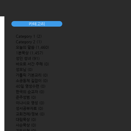
카테고리
Category 1
(2)
2 posts
Category 2
(1)
1 post
오늘의 말씀
(1,460)
1,460 posts
1분묵상
(1,457)
1,457 posts
성인 성녀
(91)
91 posts
바오로 서간 주해
(0)
0 posts
성모님
(0)
0 posts
가톨릭 기본교리
(0)
0 posts
소공동체 길잡이
(0)
0 posts
40일 영성수련
(0)
0 posts
한국의 순교자
(0)
0 posts
준주성범
(0)
0 posts
이냐시오 영성
(0)
0 posts
성서공부자료
(0)
0 posts
교회전례/정보
(0)
0 posts
대림묵상
(0)
0 posts
사순묵상
(0)
0 posts
기도신청
(0)
0 posts