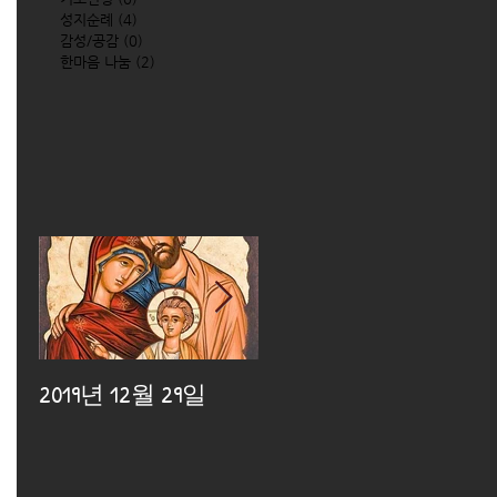
성지순례
(4)
4 posts
감성/공감
(0)
0 posts
한마음 나눔
(2)
2 posts
2019년 12월 29일
2019년 12월 25일
2