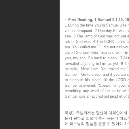
+ First Reading, 1 Samuel 3:1-10, 19
1 During the time young Samuel was m
vision infrequent. 2 One day Eli was a
see. 3 The lamp of God was not yet e
ark of God was. 4 The LORD called to
am. You called me." "I did not call yo
called Samuel, who rose and went to E
you, my son. Go back to sleep." 7 At 
revealed anything to him as yet. 8 The
he said, "Here I am. You called me." 
Samuel, "Go to sleep, and if you are c
to sleep in his place, 10 the LORD c
Samuel answered, "Speak, for your s
permitting any word of his to be wit
Samuel was an accredited prophet of
묵상)  주님께서는 당신의 계획안에서
듣지 못하고 있으며 혹시 듣는다 해도 
에 하느님의 말씀을 들을 수 있어야 하고