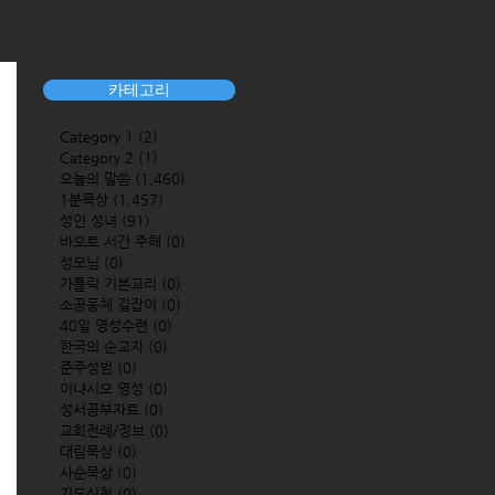
카테고리
Category 1
(2)
2 posts
Category 2
(1)
1 post
오늘의 말씀
(1,460)
1,460 posts
1분묵상
(1,457)
1,457 posts
성인 성녀
(91)
91 posts
바오로 서간 주해
(0)
0 posts
성모님
(0)
0 posts
가톨릭 기본교리
(0)
0 posts
소공동체 길잡이
(0)
0 posts
40일 영성수련
(0)
0 posts
한국의 순교자
(0)
0 posts
준주성범
(0)
0 posts
이냐시오 영성
(0)
0 posts
성서공부자료
(0)
0 posts
교회전례/정보
(0)
0 posts
대림묵상
(0)
0 posts
사순묵상
(0)
0 posts
기도신청
(0)
0 posts