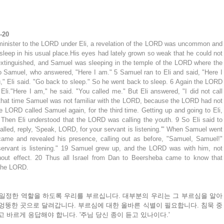
-20 
inister to the LORD under Eli, a revelation of the LORD was uncommon and 
sleep in his usual place.His eyes had lately grown so weak that he could not 
xtinguished, and Samuel was sleeping in the temple of the LORD where the 
 Samuel, who answered, "Here I am." 5 Samuel ran to Eli and said, "Here I 
u," Eli said. "Go back to sleep." So he went back to sleep. 6 Again the LORD 
li."Here I am," he said. "You called me." But Eli answered, "I did not call 
that time Samuel was not familiar with the LORD, because the LORD had not 
 LORD called Samuel again, for the third time. Getting up and going to Eli, 
Then Eli understood that the LORD was calling the youth. 9 So Eli said to 
alled, reply, 'Speak, LORD, for your servant is listening.'" When Samuel went 
ame and revealed his presence, calling out as before, "Samuel, Samuel!" 
ervant is listening." 19 Samuel grew up, and the LORD was with him, not 
hout effect. 20 Thus all Israel from Dan to Beersheba came to know that 
 the LORD.
 일정한 역할을 하도록 우리를 부르십니다. 대부분의 우리는 그 부르심을 알아
엉뚱한 곳으로 달려갑니다. 부르심에 대한 올바른 식별이 필요합니다. 침묵 중
 바르게 응답해야 합니다. '주님 당신 종이 듣고 있나이다.'