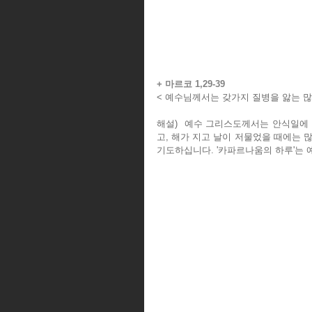
+ 마르코 1,29-39
< 예수님께서는 갖가지 질병을 앓는 많
해설)  예수 그리스도께서는 안식일에
고, 해가 지고 날이 저물었을 때에는 많
기도하십니다. '카파르나움의 하루'는 