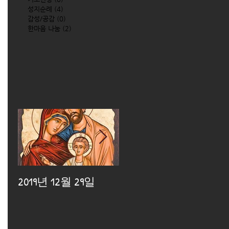
성지순례
(4)
4 posts
감성/공감
(0)
0 posts
한마음 나눔
(2)
2 posts
2019년 12월 29일
2019년 12월 25일
2