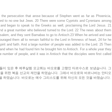
the persecution that arose because of Stephen went as far as Phoenicia, 
ord to no one but Jews. 20 There were some Cypriots and Cyrenians among 
nd began to speak to the Greeks as well, proclaiming the Lord Jesus. 21 
nd a great number who believed turned to the Lord. 22 The news about them 
usalem, and they sent Barnabas to go to Antioch.23 When he arrived and saw 
raged them all to remain faithful to the Lord in firmness of heart, 24 for he 
pirit and faith. And a large number of people was added to the Lord. 25 Then 
 and when he had found him he brought him to Antioch. For a whole year they 
 number of people, and it was in Antioch that the disciples were first called 
돌이 있은 후 예루살렘 모교회는 바오로를 고향인 타르수스로 보냈습니다. 그 
을 위한 복음 선교의 제안을 하였습니다. 그래서 바오로와 바르나바는 안티오
을 하였습니다. 바오로는 예수 그리스도를 위해 자신의 모든 것을 바쳤습니다.