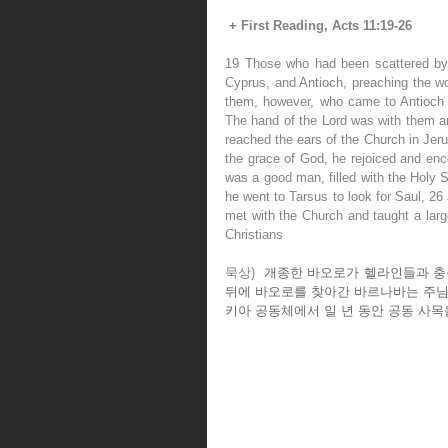
+ First Reading, Acts 11:19-26
19 Those who had been scattered by 
Cyprus, and Antioch, preaching the w
them, however, who came to Antioch a
The hand of the Lord was with them a
reached the ears of the Church in Jer
the grace of God, he rejoiced and encou
was a good man, filled with the Holy S
he went to Tarsus to look for Saul, 26
met with the Church and taught a large
Christians
묵상)  
개종한 바오로가 헬라인들과 충
뒤에 바오로를 찾아간 바르나바는 주님
키아 공동체에서 일 년 동안 공동 사목