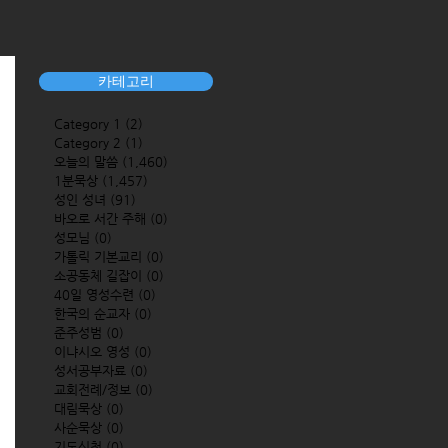
카테고리
Category 1
(2)
2 posts
Category 2
(1)
1 post
오늘의 말씀
(1,460)
1,460 posts
1분묵상
(1,457)
1,457 posts
성인 성녀
(91)
91 posts
바오로 서간 주해
(0)
0 posts
성모님
(0)
0 posts
가톨릭 기본교리
(0)
0 posts
소공동체 길잡이
(0)
0 posts
40일 영성수련
(0)
0 posts
한국의 순교자
(0)
0 posts
준주성범
(0)
0 posts
이냐시오 영성
(0)
0 posts
성서공부자료
(0)
0 posts
교회전례/정보
(0)
0 posts
대림묵상
(0)
0 posts
사순묵상
(0)
0 posts
기도신청
(0)
0 posts