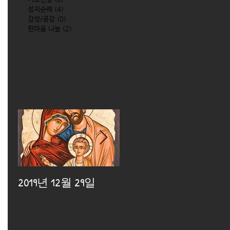
성지순례
(4)
4 posts
감성/공감
(0)
0 posts
한마음 나눔
(2)
2 posts
2019년 12월 29일
2019년 12월 25일
2