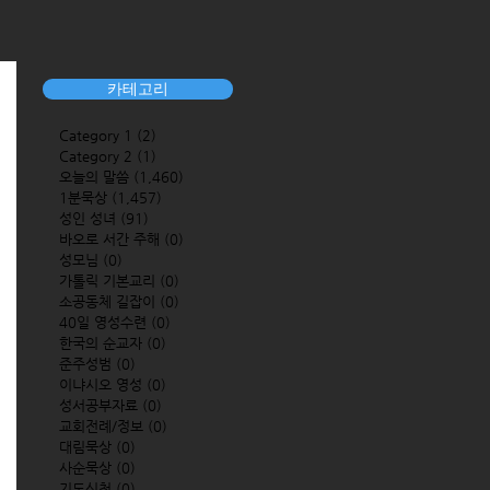
카테고리
Category 1
(2)
2 posts
Category 2
(1)
1 post
오늘의 말씀
(1,460)
1,460 posts
1분묵상
(1,457)
1,457 posts
성인 성녀
(91)
91 posts
바오로 서간 주해
(0)
0 posts
성모님
(0)
0 posts
가톨릭 기본교리
(0)
0 posts
소공동체 길잡이
(0)
0 posts
40일 영성수련
(0)
0 posts
한국의 순교자
(0)
0 posts
준주성범
(0)
0 posts
이냐시오 영성
(0)
0 posts
성서공부자료
(0)
0 posts
교회전례/정보
(0)
0 posts
대림묵상
(0)
0 posts
사순묵상
(0)
0 posts
기도신청
(0)
0 posts