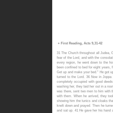
+ First Reading, Acts 9,31-42
31 The Church throughout all Judea, G
fear of the Lord, and with the consola
every region, he went down to the h
been confined to bed for eight years, 
Get up and make your bed." He got up 
turned to the Lord. 36 Now in Joppa 
completely occupied with good deeds 
washing her, they laid her out in a ro
was there, sent two men to him with t
with them. When he arrived, they too
showing him the tunics and cloaks tha
knelt down and prayed. Then he turned
and sat up. 41 He gave her his hand a