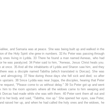
alilee, and Samaria was at peace. She was being built up and walked in the 
tion of the Holy Spirit she grew in numbers. 32 As Peter was passing through 
oly ones living in Lydda. 33 There he found a man named Aeneas, who had 
for he was paralyzed. 34 Peter said to him, "Aeneas, Jesus Christ heals you. 
at once. 35 And all the inhabitants of Lydda and Sharon saw him, and they 
there was a disciple named Tabitha (which translated is Dorcas). She was 
and almsgiving. 37 Now during those days she fell sick and died, so after 
om upstairs. 38 Since Lydda was near Joppa, the disciples, hearing that Peter 
he request, "Please come to us without delay." 39 So Peter got up and went 
k him to the room upstairs where all the widows came to him weeping and 
t Dorcas had made while she was with them. 40 Peter sent them all out and 
 to her body and said, "Tabitha, rise up." She opened her eyes, saw Peter, 
nd raised her up, and when he had called the holy ones and the widows, he 