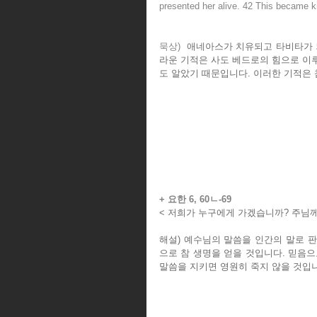
presented her alive. 42 This became k
묵상)  
애네아스가 치유되고 타비타가 
라운 기적은 사도 베드로의 힘으로 이
도 알았기 때문입니다. 이러한 기적은
+ 요한 6, 60ㄴ-69
< 저희가 누구에게 가겠습니까? 주님께
해설) 예수님의 말씀을 인간의 말로 
으로 참 생명을 얻을 것입니다. 믿음으
말씀을 지키면 영원히 죽지 않을 것입