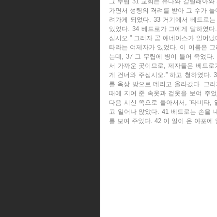
그 무렵 31 교회는 유다와 갈릴래아와
가면서 성령의 격려를 받아 그 수가 늘
려가게 되었다. 33 거기에서 베드로는
있었다. 34 베드로가 그에게 말하였다
십시오.” 그러자 곧 애네아스가 일어났다
타라는 여제자가 있었다. 이 이름은 그
는데, 37 그 무렵에 병이 들어 죽었다
서 가까운 곳이므로, 제자들은 베드로가
게 건너와 주십시오.” 하고 청하였다.
를 옥상 방으로 데리고 올라갔다. 그러
때에 지어 준 속옷과 겉옷을 보여 주었
다음 시신 쪽으로 돌아서서, “타비타, 
고 일어나 앉았다. 41 베드로는 손을
를 보여 주었다. 42 이 일이 온 야포