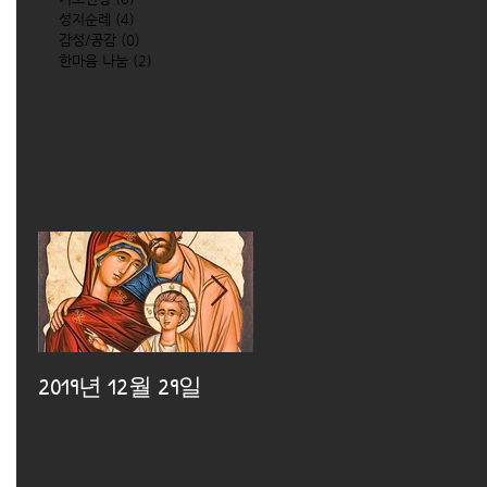
성지순례
(4)
4 posts
감성/공감
(0)
0 posts
한마음 나눔
(2)
2 posts
2019년 12월 29일
2019년 12월 25일
2