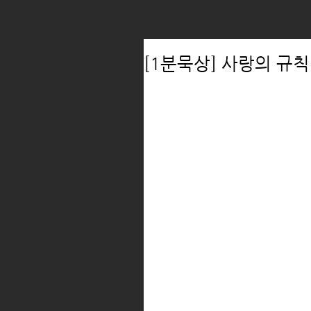
[1분묵상] 사랑의 규칙