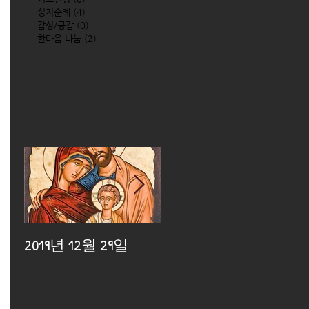
성지순례
(4)
4 posts
감성/공감
(0)
0 posts
한마음 나눔
(2)
2 posts
2019년 12월 29일
2019년 12월 25일
2