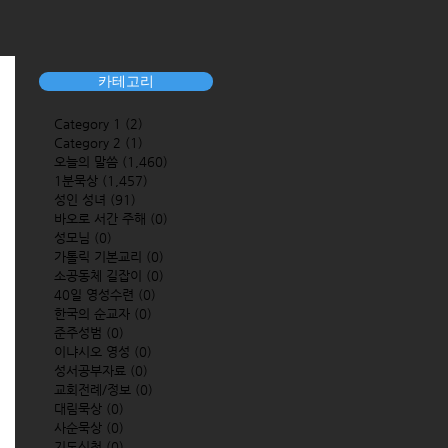
카테고리
Category 1
(2)
2 posts
Category 2
(1)
1 post
오늘의 말씀
(1,460)
1,460 posts
1분묵상
(1,457)
1,457 posts
성인 성녀
(91)
91 posts
바오로 서간 주해
(0)
0 posts
성모님
(0)
0 posts
가톨릭 기본교리
(0)
0 posts
소공동체 길잡이
(0)
0 posts
40일 영성수련
(0)
0 posts
한국의 순교자
(0)
0 posts
준주성범
(0)
0 posts
이냐시오 영성
(0)
0 posts
성서공부자료
(0)
0 posts
교회전례/정보
(0)
0 posts
대림묵상
(0)
0 posts
사순묵상
(0)
0 posts
기도신청
(0)
0 posts