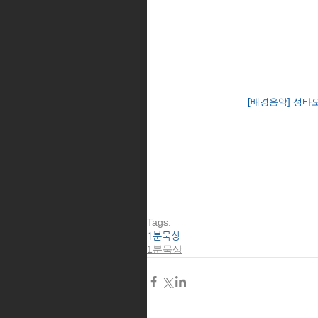
[배경음악] 성바
Tags:
1분묵상
1분묵상