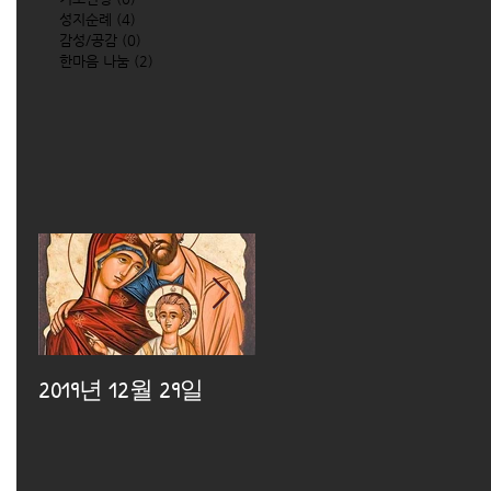
성지순례
(4)
4 posts
감성/공감
(0)
0 posts
한마음 나눔
(2)
2 posts
2019년 12월 29일
2019년 12월 25일
2