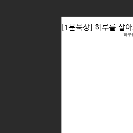
[1분묵상] 하루를 살
하루