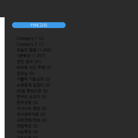
카테고리
Category 1
(2)
2 posts
Category 2
(1)
1 post
오늘의 말씀
(1,460)
1,460 posts
1분묵상
(1,457)
1,457 posts
성인 성녀
(91)
91 posts
바오로 서간 주해
(0)
0 posts
성모님
(0)
0 posts
가톨릭 기본교리
(0)
0 posts
소공동체 길잡이
(0)
0 posts
40일 영성수련
(0)
0 posts
한국의 순교자
(0)
0 posts
준주성범
(0)
0 posts
이냐시오 영성
(0)
0 posts
성서공부자료
(0)
0 posts
교회전례/정보
(0)
0 posts
대림묵상
(0)
0 posts
사순묵상
(0)
0 posts
기도신청
(0)
0 posts