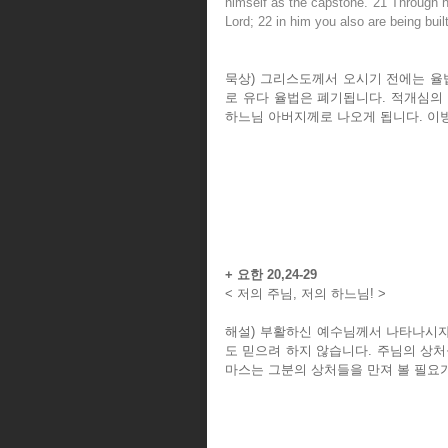
himself as the capstone. 21 Through hi
Lord; 22 in him you also are being built
묵상) 그리스도께서 오시기 전에는 율
로 유다 율법은 폐기됩니다. 적개심의
하느님 아버지께로 나오게 됩니다. 이
+ 요한 20,24-29
< 저의 주님, 저의 하느님! >
해설) 부활하신 예수님께서 나타나시자
도 믿으려 하지 않습니다. 주님의 상
마스는 그분의 상처들을 만져 볼 필요