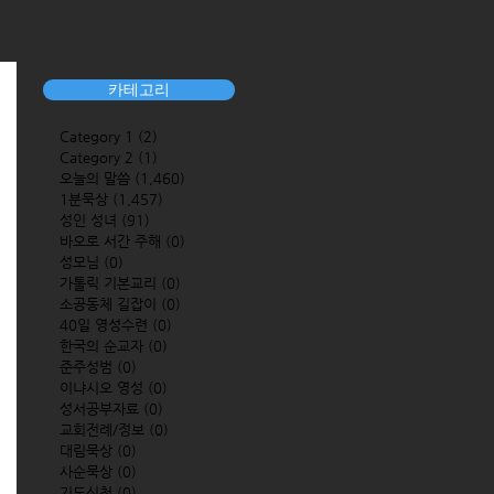
카테고리
Category 1
(2)
2 posts
Category 2
(1)
1 post
오늘의 말씀
(1,460)
1,460 posts
1분묵상
(1,457)
1,457 posts
성인 성녀
(91)
91 posts
바오로 서간 주해
(0)
0 posts
성모님
(0)
0 posts
가톨릭 기본교리
(0)
0 posts
소공동체 길잡이
(0)
0 posts
40일 영성수련
(0)
0 posts
한국의 순교자
(0)
0 posts
준주성범
(0)
0 posts
이냐시오 영성
(0)
0 posts
성서공부자료
(0)
0 posts
교회전례/정보
(0)
0 posts
대림묵상
(0)
0 posts
사순묵상
(0)
0 posts
기도신청
(0)
0 posts