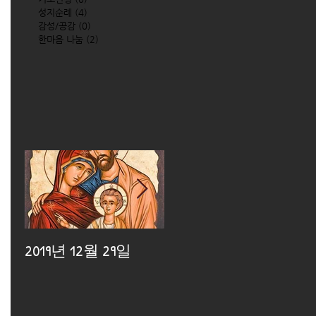
성지순례
(4)
4 posts
감성/공감
(0)
0 posts
한마음 나눔
(2)
2 posts
2019년 12월 29일
2019년 12월 25일
2