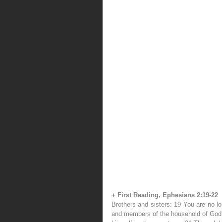
+ First Reading, Ephesians 2:19-22 
Brothers and sisters: 19 You are no lo
and members of the household of God, 2