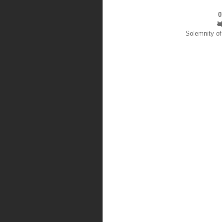
복
Solemnity of