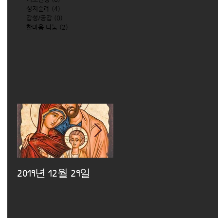
성지순례
(4)
4 posts
감성/공감
(0)
0 posts
한마음 나눔
(2)
2 posts
2019년 12월 29일
2019년 12월 25일
2