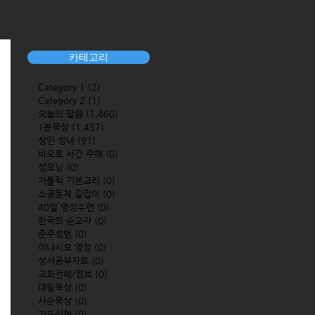
카테고리
Category 1
(2)
2 posts
Category 2
(1)
1 post
오늘의 말씀
(1,460)
1,460 posts
1분묵상
(1,457)
1,457 posts
성인 성녀
(91)
91 posts
바오로 서간 주해
(0)
0 posts
성모님
(0)
0 posts
가톨릭 기본교리
(0)
0 posts
소공동체 길잡이
(0)
0 posts
40일 영성수련
(0)
0 posts
한국의 순교자
(0)
0 posts
준주성범
(0)
0 posts
이냐시오 영성
(0)
0 posts
성서공부자료
(0)
0 posts
교회전례/정보
(0)
0 posts
대림묵상
(0)
0 posts
사순묵상
(0)
0 posts
기도신청
(0)
0 posts