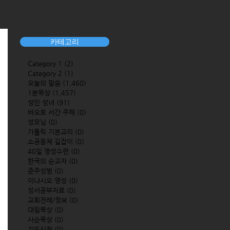
카테고리
Category 1
(2)
2 posts
Category 2
(1)
1 post
오늘의 말씀
(1,460)
1,460 posts
1분묵상
(1,457)
1,457 posts
성인 성녀
(91)
91 posts
바오로 서간 주해
(0)
0 posts
성모님
(0)
0 posts
가톨릭 기본교리
(0)
0 posts
소공동체 길잡이
(0)
0 posts
40일 영성수련
(0)
0 posts
한국의 순교자
(0)
0 posts
준주성범
(0)
0 posts
이냐시오 영성
(0)
0 posts
성서공부자료
(0)
0 posts
교회전례/정보
(0)
0 posts
대림묵상
(0)
0 posts
사순묵상
(0)
0 posts
기도신청
(0)
0 posts