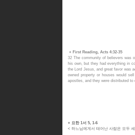
+ First Reading, Acts 4:32-35 
32 The community of believers was of
his own, but they had everything in c
the Lord Jesus, and great favor was 
owned property or houses would sell 
apostles, and they were distributed to
+ 요한 1서 5, 1-6
< 하느님에게서 태어난 사람은 모두 세