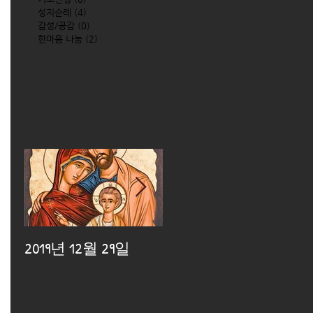
성지순례
(4)
4 posts
감성/공감
(0)
0 posts
한마음 나눔
(2)
2 posts
2019년 12월 29일
2019년 12월 25일
2