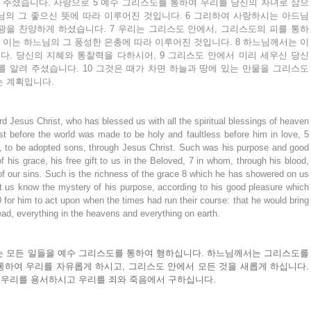
 주셨습니다. 사랑으로 5 예수 그리스도를 통하여 우리를 당신의 자녀로 삼으
의 그 좋으신 뜻에 따라 이루어진 것입니다. 6 그리하여 사랑하시는 아드님 
광을 찬양하게 하셨습니다. 7 우리는 그리스도 안에서, 그리스도의 피를 통하
 이는 하느님의 그 풍성한 은총에 따라 이루어진 것입니다. 8 하느님께서는 이 
. 당신의 지혜와 통찰력을 다하시어, 9 그리스도 안에서 미리 세우신 당신 
 알려 주셨습니다. 10 그것은 때가 차면 하늘과 땅에 있는 만물을 그리스도 
는 계획입니다.
d Jesus Christ, who has blessed us with all the spiritual blessings of heaven 
st before the world was made to be holy and faultless before him in love, 5 
, to be adopted sons, through Jesus Christ. Such was his purpose and good 
of his grace, his free gift to us in the Beloved, 7 in whom, through his blood, 
f our sins. Such is the richness of the grace 8 which he has showered on us 
et us know the mystery of his purpose, according to his good pleasure which 
 for him to act upon when the times had run their course: that he would bring 
ead, everything in the heavens and everything on earth.
 모든 일들을 예수 그리스도를 통하여 행하십니다. 하느님께서는 그리스도를 
하여 우리를 자유롭게 하시고, 그리스도 안에서 모든 것을 새롭게 하십니다. 
우리를 용서하시고 우리를 죄와 죽음에서 구하십니다.