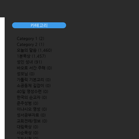
카테고리
Category 1
(2)
2 posts
Category 2
(1)
1 post
오늘의 말씀
(1,460)
1,460 posts
1분묵상
(1,457)
1,457 posts
성인 성녀
(91)
91 posts
바오로 서간 주해
(0)
0 posts
성모님
(0)
0 posts
가톨릭 기본교리
(0)
0 posts
소공동체 길잡이
(0)
0 posts
40일 영성수련
(0)
0 posts
한국의 순교자
(0)
0 posts
준주성범
(0)
0 posts
이냐시오 영성
(0)
0 posts
성서공부자료
(0)
0 posts
교회전례/정보
(0)
0 posts
대림묵상
(0)
0 posts
사순묵상
(0)
0 posts
기도신청
(0)
0 posts