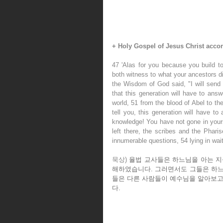
+ Holy Gospel of Jesus Christ accor
47 'Alas for you because you build to
both witness to what your ancestors did
the Wisdom of God said, "I will send 
that this generation will have to answ
world, 51 from the blood of Abel to th
tell you, this generation will have to
knowledge! You have not gone in your
left there, the scribes and the Phari
innumerable questions, 54 lying in wai
묵상) 
율법 교사들은 하느님을 아는 지
해하였습니다. 그러면서도 그들은 하느
들은 다른 사람들이 예수님을 알아보고
다.