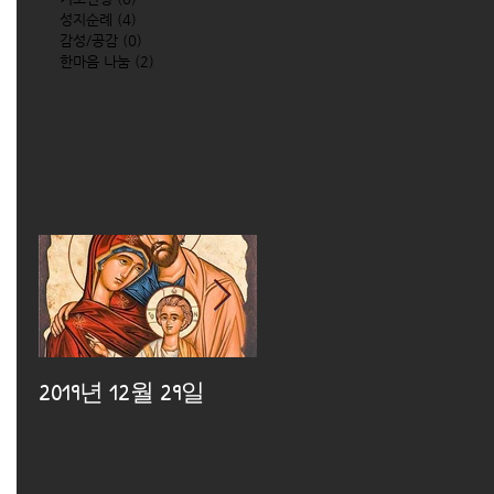
성지순례
(4)
4 posts
감성/공감
(0)
0 posts
한마음 나눔
(2)
2 posts
2019년 12월 29일
2019년 12월 25일
2