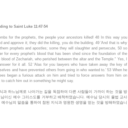
ding to Saint Luke 11:47-54
mbs for the prophets, the people your ancestors killed! 48 In this way you 
 and approve it; they did the killing, you do the building. 49 'And that is why 
them prophets and apostles; some they will slaughter and persecute, 50 so 
er for every prophet's blood that has been shed since the foundation of the 
e blood of Zechariah, who perished between the altar and the Temple." Yes, I 
 answer for it all. 52 'Alas for you lawyers who have taken away the key of 
selves and have prevented others from going in who wanted to.' 53 When he 
sees began a furious attack on him and tried to force answers from him on 
t to catch him out in something he might say.
식과 하느님께로 나아가는 길을 독점하여 다른 사람들이 가까이 하는 것을 방
님이신 예수 그리스도를 거부하고 배척하였습니다. 예수님 당시의 율법 교사
 예수님의 말씀을 통하여 참된 지식과 영원한 생명을 얻는 것을 방해하였습니