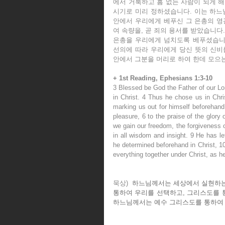
에서 거룩하고 흠 없는 사람이 되게 해
시기로 미리 정하셨습니다. 이는 하느님
안에서 우리에게 베푸신 그 은총의 영
여 속량을, 곧 죄의 용서를 받았습니다.
은총을 우리에게 넘치도록 베푸셨습니다
선의에 따라 우리에게 당신 뜻의 신비를
안에서 그분을 머리로 하여 한데 모으
+ 1st Reading, Ephesians 1:3-10
3 Blessed be God the Father of our Lor
in Christ. 4 Thus he chose us in Chri
marking us out for himself beforehand
pleasure, 6 to the praise of the glory 
we gain our freedom, the forgiveness o
in all wisdom and insight. 9 He has l
he determined beforehand in Christ, 10
everything together under Christ, as h
묵상) 
 하느님께서는 세상에서 실현하는
통하여 우리를 선택하고, 그리스도를 통
하느님께서는 예수 그리스도를 통하여 