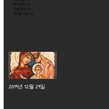
성지순례
(4)
4 posts
감성/공감
(0)
0 posts
한마음 나눔
(2)
2 posts
2019년 12월 29일
2019년 12월 25일
2