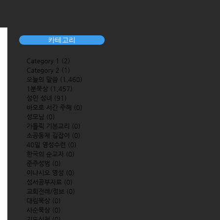
카테고리
Category 1
(2)
2 posts
Category 2
(1)
1 post
오늘의 말씀
(1,460)
1,460 posts
1분묵상
(1,457)
1,457 posts
성인 성녀
(91)
91 posts
바오로 서간 주해
(0)
0 posts
성모님
(0)
0 posts
가톨릭 기본교리
(0)
0 posts
소공동체 길잡이
(0)
0 posts
40일 영성수련
(0)
0 posts
한국의 순교자
(0)
0 posts
준주성범
(0)
0 posts
이냐시오 영성
(0)
0 posts
성서공부자료
(0)
0 posts
교회전례/정보
(0)
0 posts
대림묵상
(0)
0 posts
사순묵상
(0)
0 posts
기도신청
(0)
0 posts